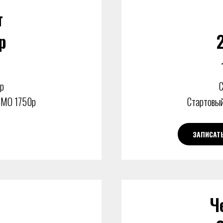
т
р
р
С
СМО 1750р
Стартовый
ЗАПИСАТ
Ч