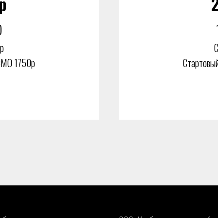
р
)
р
С
СМО 1750р
Стартовый